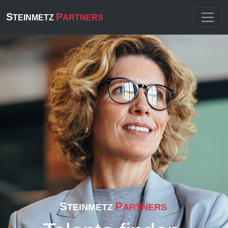
S
P
TEINMETZ
ARTNERS
S
P
TEINMETZ
ARTNERS