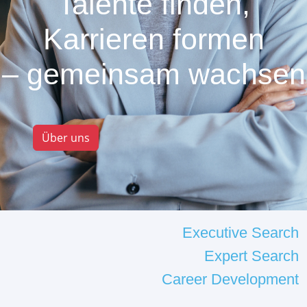
Talente finden,
Karrieren formen
– gemeinsam wachsen
Über uns
Executive Search
Expert Search
Career Development