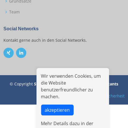
Grundsätze
Team
Social Networks
Kontakt gerne auch in den Social Networks.
Wir verwenden Cookies, um
die Website
© Copyright
SteinmetzPartners - Executive Consultants
benutzerfreundlicher zu
GmbH
. All Rights Reserved
Impressum
|
Datensicherheit
machen.
akzeptieren
Mehr Details dazu in der