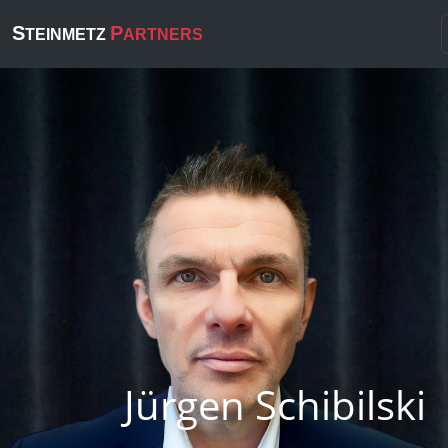
S
P
TEINMETZ
ARTNERS
Jürgen Schibilski