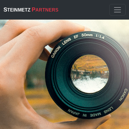
S
P
TEINMETZ
ARTNERS