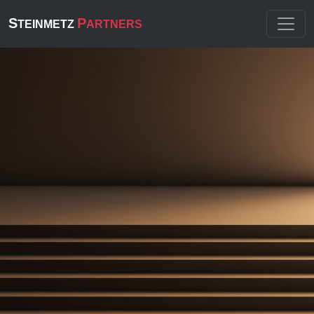
S
P
TEINMETZ
ARTNERS