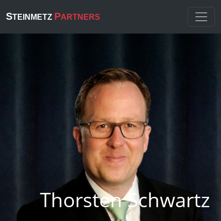
S
P
TEINMETZ
ARTNERS
Thorsten Schwartz