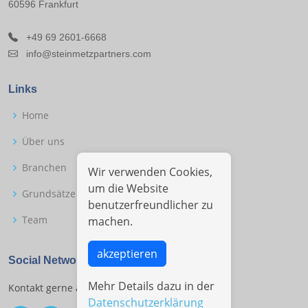
60596 Frankfurt
+49 69 2601-6668
info@steinmetzpartners.com
Links
Home
Über uns
Branchen
Wir verwenden Cookies,
um die Website
Grundsätze
benutzerfreundlicher zu
Team
machen.
akzeptieren
Social Networks
Mehr Details dazu in der
Kontakt gerne auch in den Social Networks.
Datenschutzerklärung